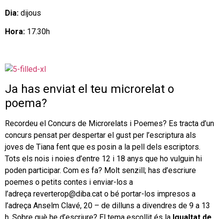
Dia:
dijous
Hora:
17.30h
Ja has enviat el teu microrelat o
poema?
Recordeu el Concurs de Microrelats i Poemes? Es tracta d’un
concurs pensat per despertar el gust per l’escriptura als
joves de Tiana fent que es posin a la pell dels escriptors.
Tots els nois i noies d’entre 12 i 18 anys que ho vulguin hi
poden participar. Com es fa? Molt senzill; has d’escriure
poemes o petits contes i enviar-los a
l’adreça reverterop@diba.cat o bé portar-los impresos a
l’adreça Anselm Clavé, 20 – de dilluns a divendres de 9 a 13
h. Sobre què he d’escriure? El tema escollit és la
Igualtat de