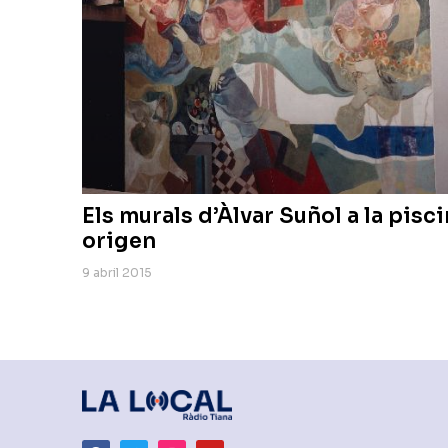
Els murals d’Àlvar Suñol a la pisc
origen
9 abril 2015