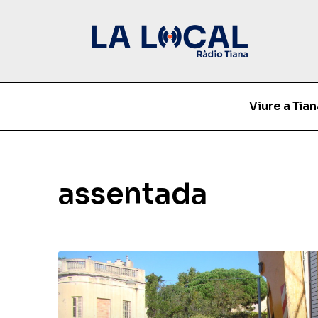
Viure a Tian
assentada