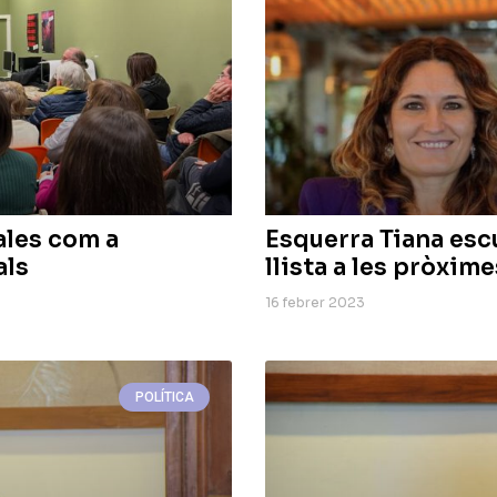
ales com a
Esquerra Tiana esc
als
llista a les pròxim
16 febrer 2023
POLÍTICA