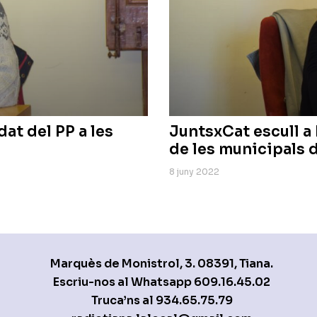
at del PP a les
JuntsxCat escull a
de les municipals 
8 juny 2022
Marquès de Monistrol, 3. 08391, Tiana.
Escriu-nos al Whatsapp
609.16.45.02
Truca’ns al
934.65.75.79