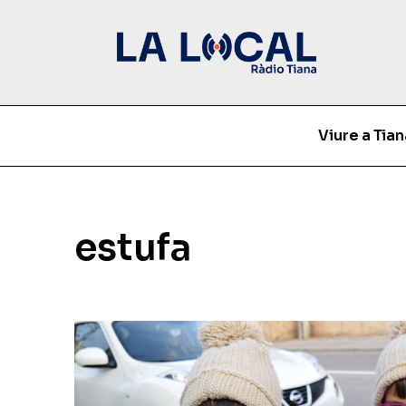
Viure a Tian
estufa