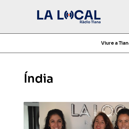
Viure a Tian
Índia