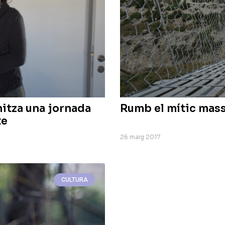
nitza una jornada
Rumb el mític mas
te
26 maig 2017
CULTURA