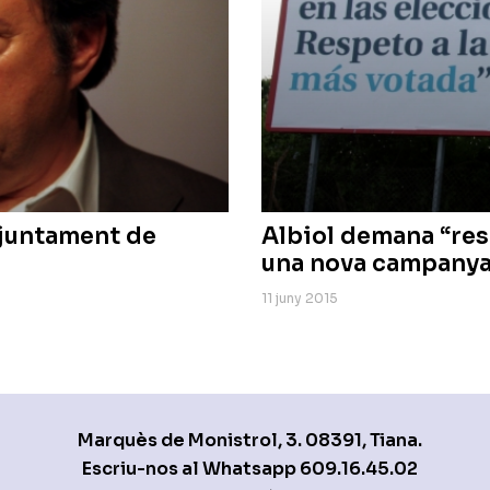
’Ajuntament de
Albiol demana “resp
una nova campanya 
11 juny 2015
Marquès de Monistrol, 3. 08391, Tiana.
Escriu-nos al Whatsapp
609.16.45.02