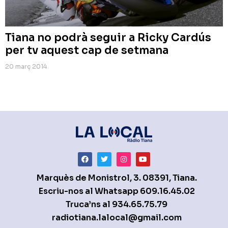
Tiana no podrà seguir a Ricky Cardús
per tv aquest cap de setmana
20 març 2014
Marquès de Monistrol, 3. 08391, Tiana.
Escriu-nos al Whatsapp
609.16.45.02
Truca’ns al
934.65.75.79
radiotiana.lalocal@gmail.com