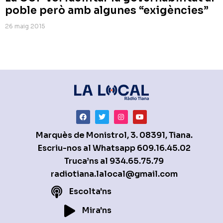
poble però amb algunes “exigències”
26 maig 2015
Marquès de Monistrol, 3. 08391, Tiana.
Escriu-nos al Whatsapp
609.16.45.02
Truca’ns al
934.65.75.79
radiotiana.lalocal@gmail.com
Escolta'ns
Mira'ns