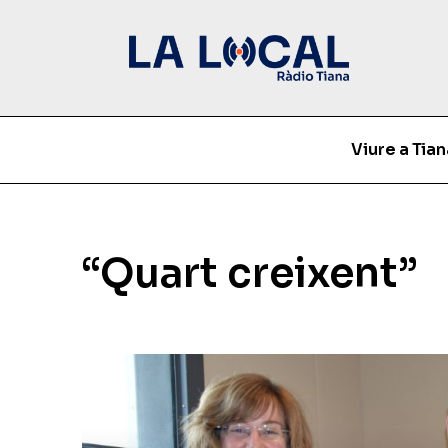
Viure a Tian
“Quart creixent”