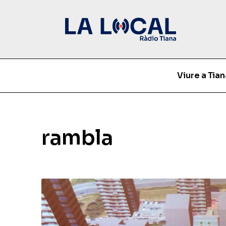
Viure a Tian
rambla