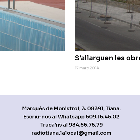
S’allarguen les obr
17 març 2014
Marquès de Monistrol, 3. 08391, Tiana.
Escriu-nos al Whatsapp
609.16.45.02
Truca’ns al
934.65.75.79
radiotiana.lalocal@gmail.com