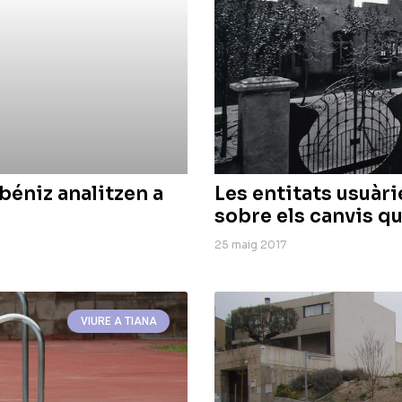
lbéniz analitzen a
Les entitats usuàri
sobre els canvis qu
25 maig 2017
VIURE A TIANA