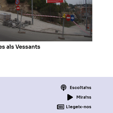
es als Vessants
Escolta'ns
Mira'ns
Llegeix-nos