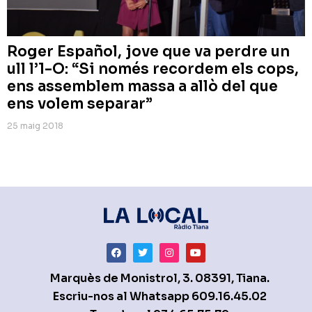
Roger Español, jove que va perdre un
ull l’1-O: “Si només recordem els cops,
ens assemblem massa a allò del que
ens volem separar”
25 maig 2018
Marquès de Monistrol, 3. 08391, Tiana.
Escriu-nos al Whatsapp
609.16.45.02