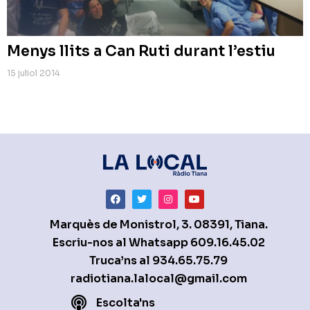
Menys llits a Can Ruti durant l’estiu
15 juliol 2014
Marquès de Monistrol, 3. 08391, Tiana.
Escriu-nos al Whatsapp
609.16.45.02
Truca’ns al
934.65.75.79
radiotiana.lalocal@gmail.com
Escolta'ns