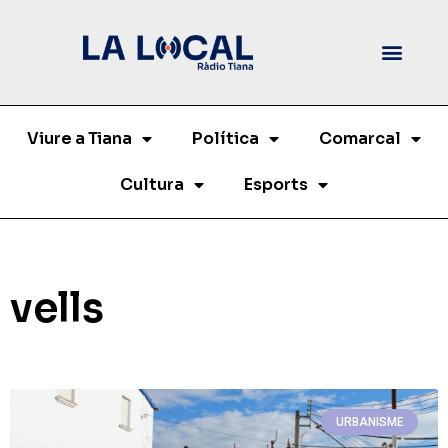
Viure a Tiana
Política
Comarcal
Cultura
Esports
vells
URBANISME