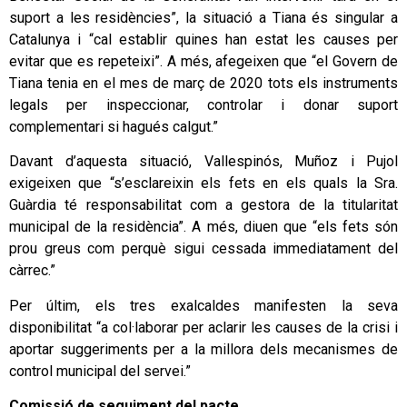
suport a les residències”, la situació a Tiana és singular a
Catalunya i “cal establir quines han estat les causes per
evitar que es repeteixi”. A més, afegeixen que “el Govern de
Tiana tenia en el mes de març de 2020 tots els instruments
legals per inspeccionar, controlar i donar suport
complementari si hagués calgut.”
Davant d’aquesta situació, Vallespinós, Muñoz i Pujol
exigeixen que “s’esclareixin els fets en els quals la Sra.
Guàrdia té responsabilitat com a gestora de la titularitat
municipal de la residència”. A més, diuen que “els fets són
prou greus com perquè sigui cessada immediatament del
càrrec.”
Per últim, els tres exalcaldes manifesten la seva
disponibilitat “a col·laborar per aclarir les causes de la crisi i
aportar suggeriments per a la millora dels mecanismes de
control municipal del servei.”
Comissió de seguiment del pacte