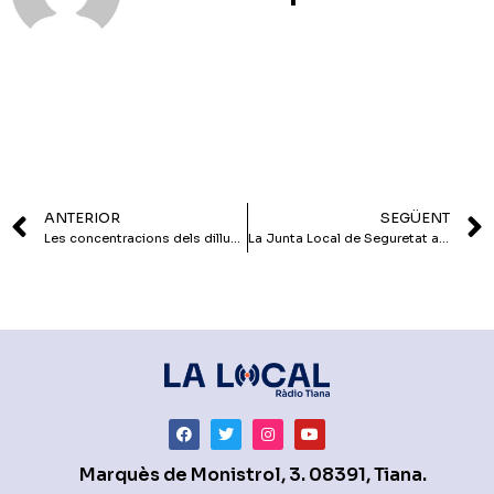
ANTERIOR
SEGÜENT
Les concentracions dels dilluns seran mensuals a partir del setembre
La Junta Local de Seguretat analitza les dades delinqüencials del juliol de 2019 al juny de 2020
Marquès de Monistrol, 3. 08391, Tiana.