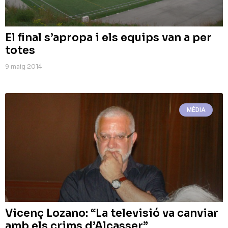
El final s’apropa i els equips van a per
totes
9 maig 2014
MÈDIA
Vicenç Lozano: “La televisió va canviar
amb els crims d’Alcasser”