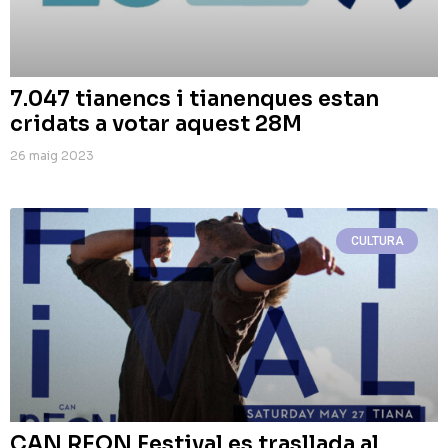
7.047 tianencs i tianenques estan
cridats a votar aquest 28M
26 maig 2023
CULTURA
CAN REON Festival es trasllada al