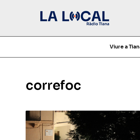
Viure a Tian
correfoc