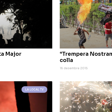
ta Major
“Trempera Nostramo
colla
16 desembre 2015
LA LOCAL TV