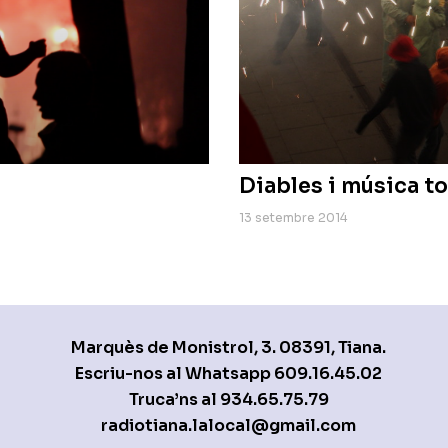
Diables i música to
13 setembre 2014
Marquès de Monistrol, 3. 08391, Tiana.
Escriu-nos al Whatsapp
609.16.45.02
Truca’ns al
934.65.75.79
radiotiana.lalocal@gmail.com