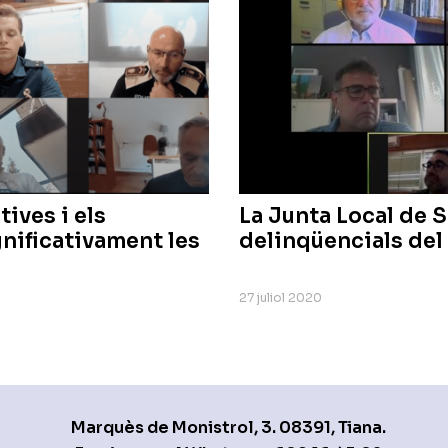
ives i els
La Junta Local de S
nificativament les
delinqüencials del 
27 juliol 2020
Marquès de Monistrol, 3. 08391, Tiana.