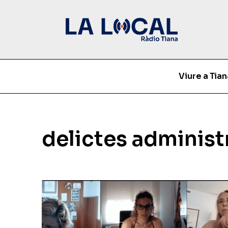
Viure a Tian
delictes administ