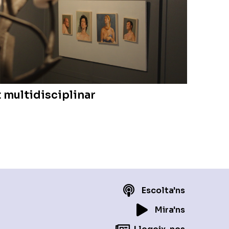
t multidisciplinar
Escolta'ns
Mira'ns