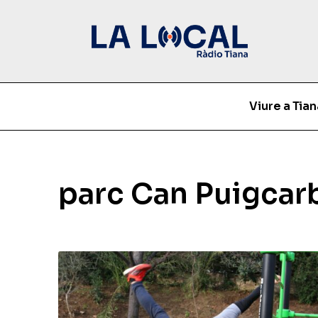
Viure a Tian
parc Can Puigcar