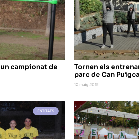
à un campionat de
Tornen els entrename
parc de Can Puigc
10 maig 2018
ENTITATS