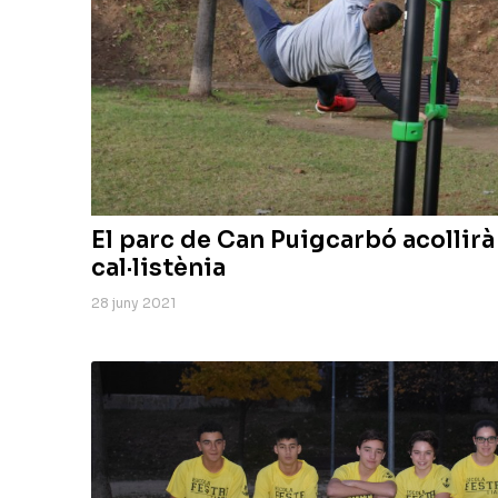
El parc de Can Puigcarbó acollir
cal·listènia
28 juny 2021