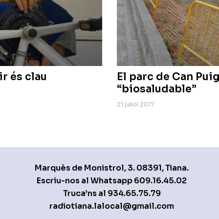
ir és clau
El parc de Can Pui
“biosaludable”
21 juliol 2017
Marquès de Monistrol, 3. 08391, Tiana.
Escriu-nos al Whatsapp
609.16.45.02
Truca’ns al
934.65.75.79
radiotiana.lalocal@gmail.com