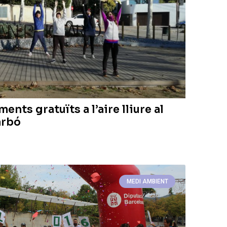
nts gratuïts a l’aire lliure al
arbó
MEDI AMBIENT