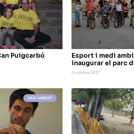
 Can Puigcarbó
Esport i medi ambi
inaugurar el parc 
6 octubre 2017
MEDI AMBIENT