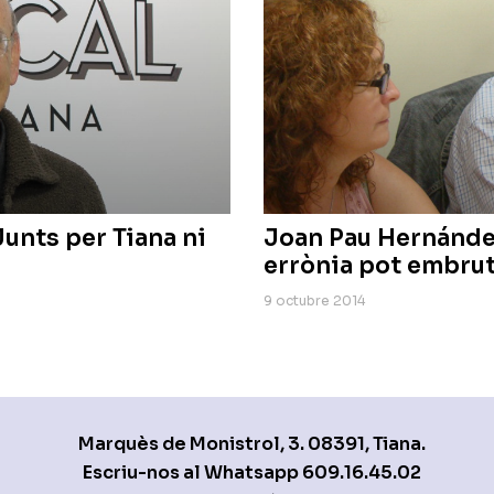
Junts per Tiana ni
Joan Pau Hernánde
errònia pot embrut
9 octubre 2014
Marquès de Monistrol, 3. 08391, Tiana.
Escriu-nos al Whatsapp
609.16.45.02