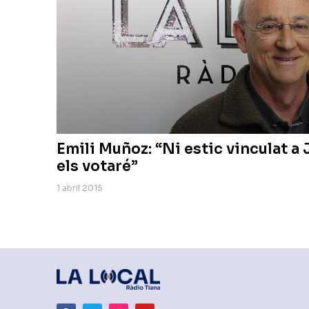
Emili Muñoz: “Ni estic vinculat a 
els votaré”
1 abril 2015