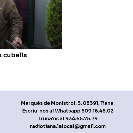
s cubells
Marquès de Monistrol, 3. 08391, Tiana.
Escriu-nos al Whatsapp
609.16.45.02
Truca’ns al
934.65.75.79
radiotiana.lalocal@gmail.com