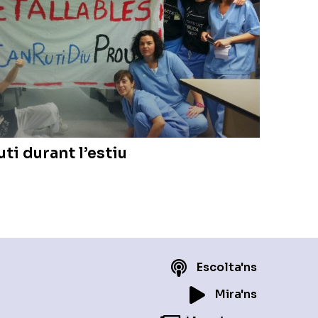
uti durant l’estiu
Escolta'ns
Mira'ns