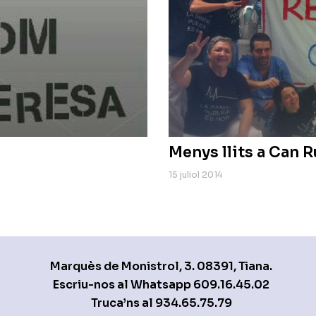
Menys llits a Can R
15 juliol 2014
Marquès de Monistrol, 3. 08391, Tiana.
Escriu-nos al Whatsapp
609.16.45.02
Truca’ns al
934.65.75.79