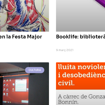
en la Festa Major
Booklife: biblioter
9 març 2021
CULTURA