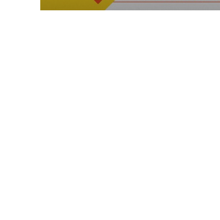
La periodista Maria Xinxó present
també porto el llaç groc” aques
14 novembre 2018