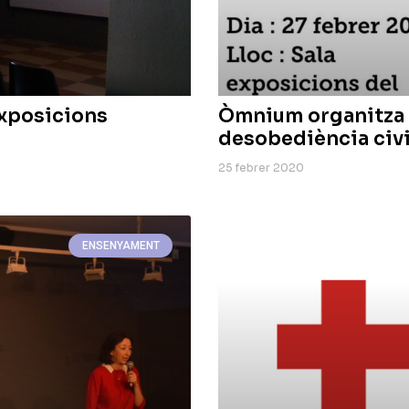
Exposicions
Òmnium organitza 
desobediència civil 
25 febrer 2020
ENSENYAMENT