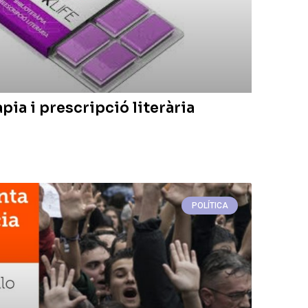
àpia i prescripció literària
POLÍTICA