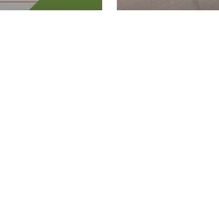
a el seu llibre “Jo
Junts Tiana inaugu
t diumenge
“Som poble”
27 setembre 2018
CULTURA