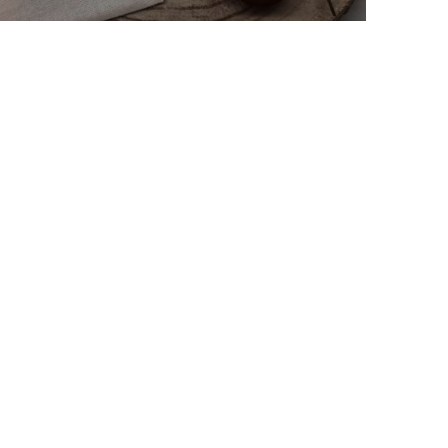
ra aquest divendres l’exposició
BENESTAR