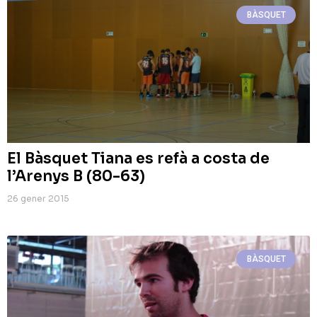
BÀSQUET
El Bàsquet Tiana es refà a costa de
l’Arenys B (80-63)
26 gener 2015
BÀSQUET