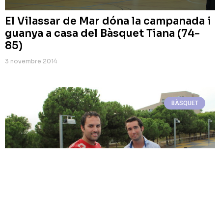
El Vilassar de Mar dóna la campanada i
guanya a casa del Bàsquet Tiana (74-
85)
3 novembre 2014
BÀSQUET
La Unió Esportiva Montgat s’emporta
el derbi contra el Bàsquet Tiana (102-