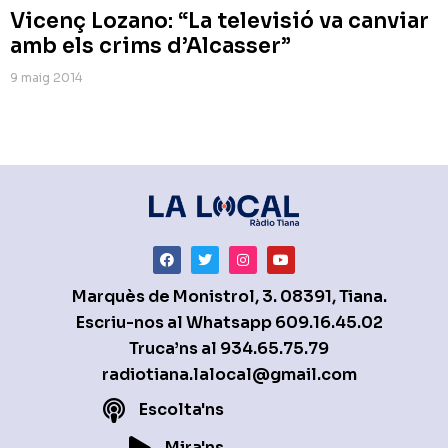
Vicenç Lozano: “La televisió va canviar
amb els crims d’Alcasser”
9 maig 2014
Marquès de Monistrol, 3. 08391, Tiana.
Escriu-nos al Whatsapp
609.16.45.02
Truca’ns al
934.65.75.79
radiotiana.lalocal@gmail.com
Escolta'ns
Mira'ns