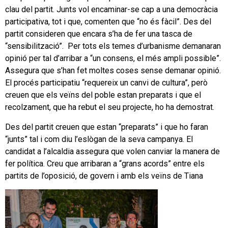
clau del partit. Junts vol encaminar-se cap a una democràcia
participativa, tot i que, comenten que “no és fàcil”. Des del
partit consideren que encara s’ha de fer una tasca de
“sensibilització”. Per tots els temes d’urbanisme demanaran
opinió per tal d’arribar a “un consens, el més ampli possible”.
Assegura que s’han fet moltes coses sense demanar opinió.
El procés participatiu “requereix un canvi de cultura”, però
creuen que els veïns del poble estan preparats i que el
recolzament, que ha rebut el seu projecte, ho ha demostrat.
Des del partit creuen que estan “preparats” i que ho faran
“junts” tal i com diu l’eslògan de la seva campanya. El
candidat a l’alcaldia assegura que volen canviar la manera de
fer política. Creu que arribaran a “grans acords” entre els
partits de l’oposició, de govern i amb els veïns de Tiana