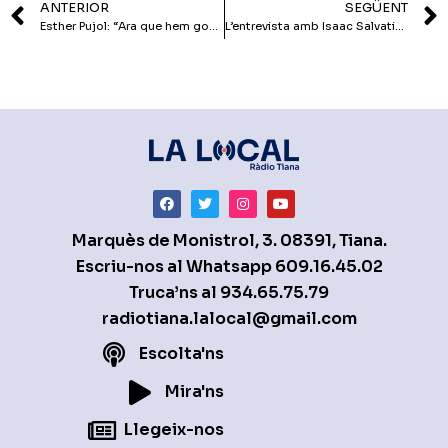
ANTERIOR
SEGÜENT
Esther Pujol: “Ara que hem governat sabem quines mesures es poden plantejar i quines no”
L’entrevista amb Isaac Salvatierra: “Ara el repte és guanyar les eleccions, estem convençuts que ho aconseguirem”
Marquès de Monistrol, 3. 08391, Tiana.
Escriu-nos al Whatsapp
609.16.45.02
Truca’ns al
934.65.75.79
radiotiana.lalocal@gmail.com
Escolta'ns
Mira'ns
Llegeix-nos