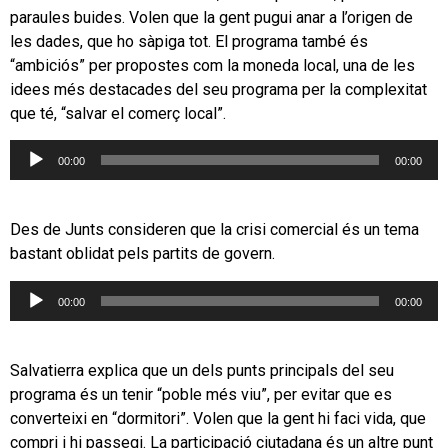
paraules buides. Volen que la gent pugui anar a l’origen de
les dades, que ho sàpiga tot. El programa també és
“ambiciós” per propostes com la moneda local, una de les
idees més destacades del seu programa per la complexitat
que té, “salvar el comerç local”.
Reproductor
00:00
00:00
d'àudio
Des de Junts consideren que la crisi comercial és un tema
bastant oblidat pels partits de govern.
Reproductor
00:00
00:00
d'àudio
Salvatierra explica que un dels punts principals del seu
programa és un tenir “poble més viu”, per evitar que es
converteixi en “dormitori”. Volen que la gent hi faci vida, que
compri i hi passegi. La participació ciutadana és un altre punt