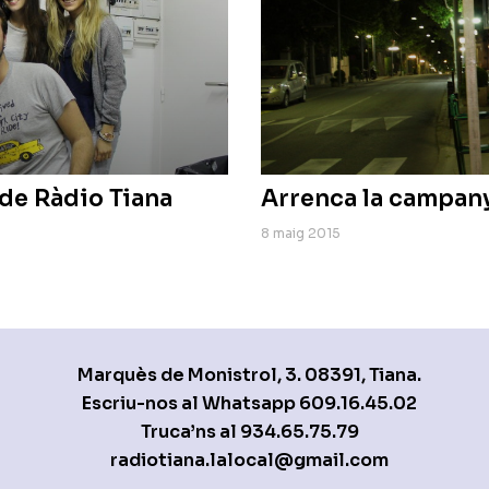
 de Ràdio Tiana
Arrenca la campany
8 maig 2015
Marquès de Monistrol, 3. 08391, Tiana.
Escriu-nos al Whatsapp
609.16.45.02
Truca’ns al
934.65.75.79
radiotiana.lalocal@gmail.com