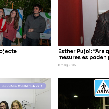
ojecte
Esther Pujol: “Ara
mesures es poden p
8 maig 2015
ELECCIONS MUNICIPALS 2015