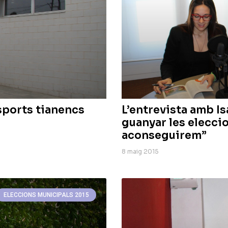
sports tianencs
L’entrevista amb Is
guanyar les elecci
aconseguirem”
8 maig 2015
ELECCIONS MUNICIPALS 2015