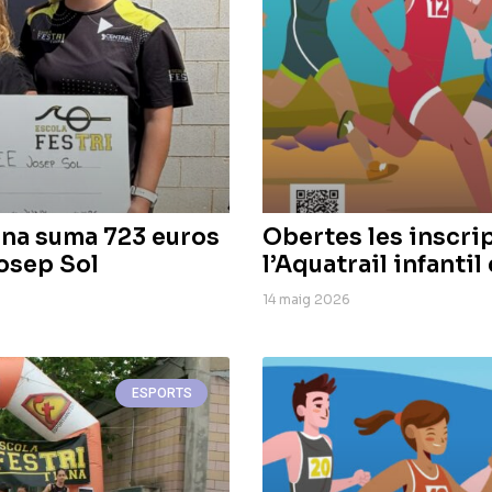
iana suma 723 euros
Obertes les inscrip
osep Sol
l’Aquatrail infantil
14 maig 2026
ESPORTS