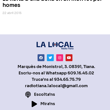
homes
22 abril 2015
Marquès de Monistrol, 3. 08391, Tiana.
Escriu-nos al Whatsapp
609.16.45.02
Truca’ns al
934.65.75.79
radiotiana.lalocal@gmail.com
Escolta'ns
Mira'ns