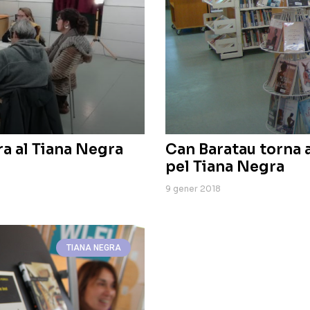
ra al Tiana Negra
Can Baratau torna a
pel Tiana Negra
9 gener 2018
TIANA NEGRA