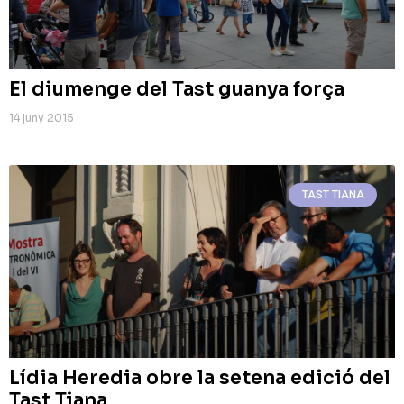
El diumenge del Tast guanya força
14 juny 2015
TAST TIANA
Lídia Heredia obre la setena edició del
Tast Tiana