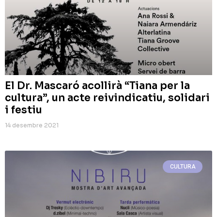
El Dr. Mascaró acollirà “Tiana per la
cultura”, un acte reivindicatiu, solidari
i festiu
14 desembre 2021
CULTURA