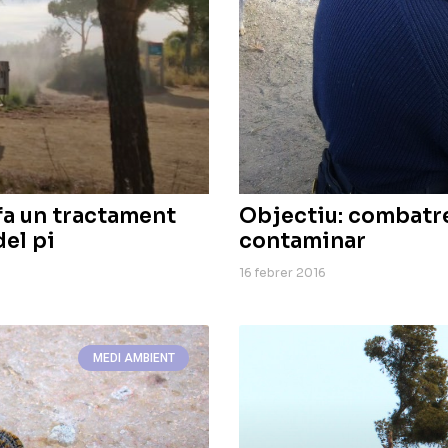
 fa un tractament
Objectiu: combatre
del pi
contaminar
16 febrer 2016
MEDI AMBIENT