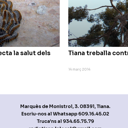
cta la salut dels
Tiana treballa cont
14 març 2014
Marquès de Monistrol, 3. 08391, Tiana.
Escriu-nos al Whatsapp
609.16.45.02
Truca’ns al
934.65.75.79