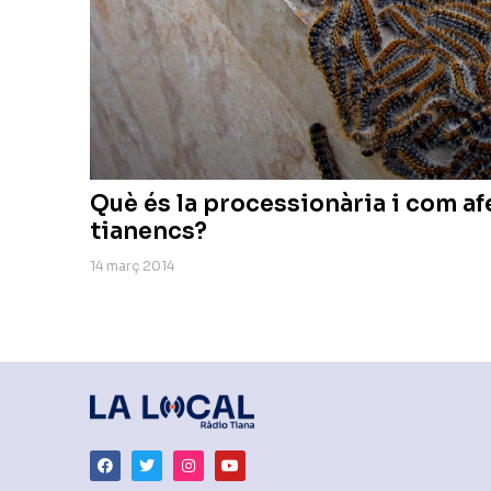
Què és la processionària i com afe
tianencs?
14 març 2014