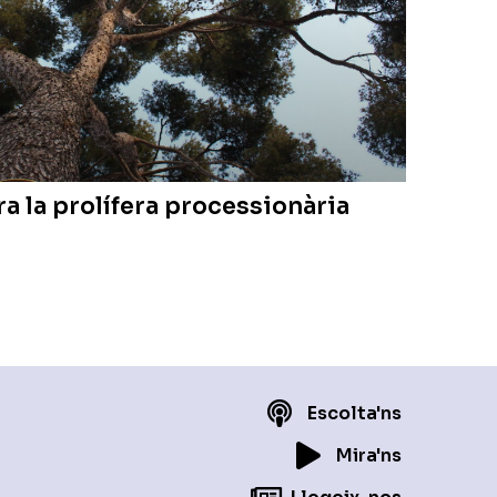
ra la prolífera processionària
Escolta'ns
Mira'ns