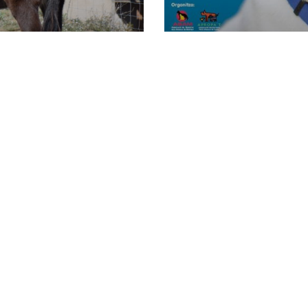
ta del Ruc
ABAM i APROPA’T or
concert benèfic
30 novembre 2018
ANIMALS