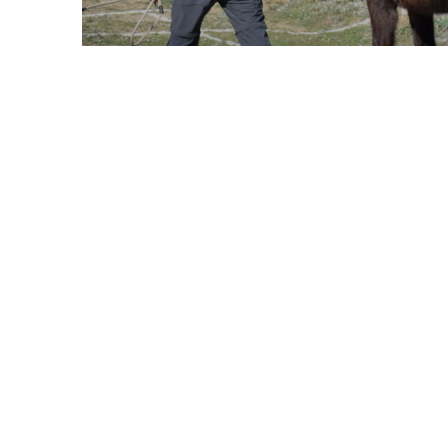
Arriba la segona edició de la Fes
18 febrer 2019