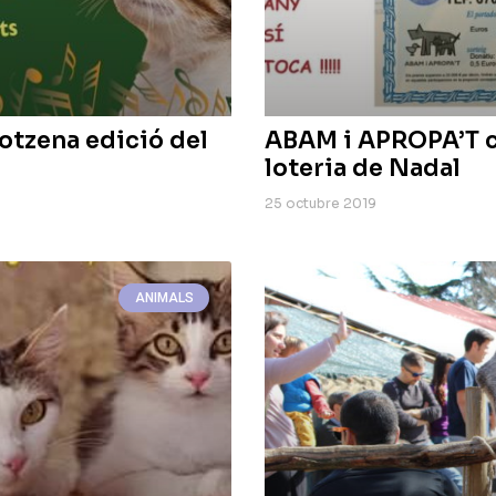
otzena edició del
ABAM i APROPA’T c
loteria de Nadal
25 octubre 2019
ANIMALS