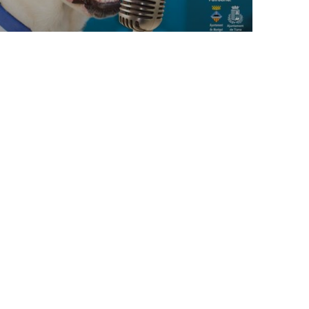
ganitzen l’onzena edició del seu
ANIMALS