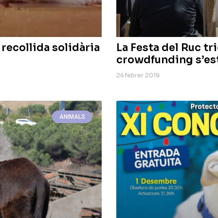
ecollida solidària
La Festa del Ruc tr
crowdfunding s’es
24 febrer 2019
ANIMALS