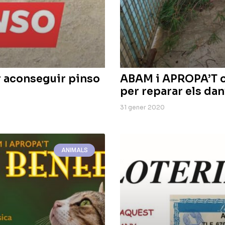
r aconseguir pinso
ABAM i APROPA’T or
per reparar els da
31 gener 2020
ANIMALS