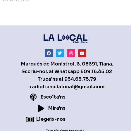
Marquès de Monistrol, 3. 08391, Tiana.
Escriu-nos al Whatsapp
609.16.45.02
Truca’ns al
934.65.75.79
radiotiana.lalocal@gmail.com
Escolta'ns
Mira'ns
Llegeix-nos
Tots els drets reservats.