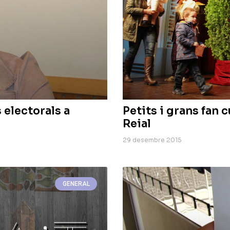
s electorals a
Petits i grans fan c
Reial
29 desembre 2015
GENERAL