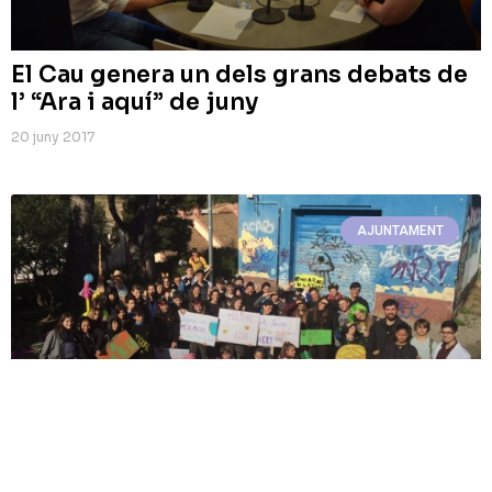
El Cau genera un dels grans debats de
l’ “Ara i aquí” de juny
20 juny 2017
AJUNTAMENT
El Cau és el projecte més votat al
procés de pressupost participatiu