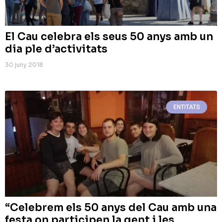
El Cau celebra els seus 50 anys amb un
dia ple d’activitats
30 juny 2018
ENTITATS
“Celebrem els 50 anys del Cau amb una
festa on participen la gent i les