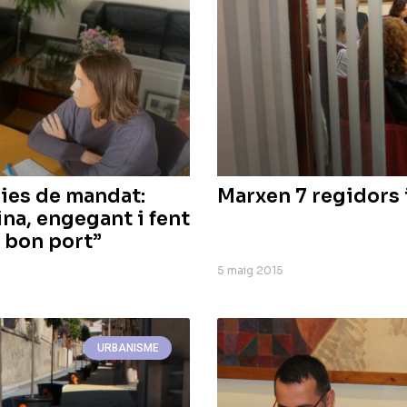
dies de mandat:
Marxen 7 regidors 
na, engegant i fent
a bon port”
5 maig 2015
URBANISME