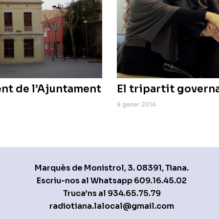
ent de l’Ajuntament
El tripartit govern
9 gener 2014
Marquès de Monistrol, 3. 08391, Tiana.
Escriu-nos al Whatsapp
609.16.45.02
Truca’ns al
934.65.75.79
radiotiana.lalocal@gmail.com