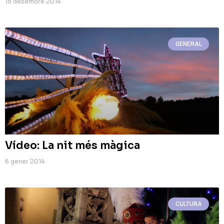
18 desembre 2014
GENERAL
Vídeo: La nit més màgica
6 gener 2014
CULTURA