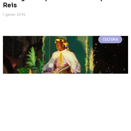
Reis
1 gener 2014
CULTURA
Els Reis vénen
30 desembre 2013