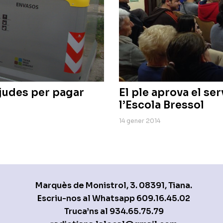
judes per pagar
El ple aprova el se
l’Escola Bressol
14 gener 2014
Marquès de Monistrol, 3. 08391, Tiana.
Escriu-nos al Whatsapp
609.16.45.02
Truca’ns al
934.65.75.79