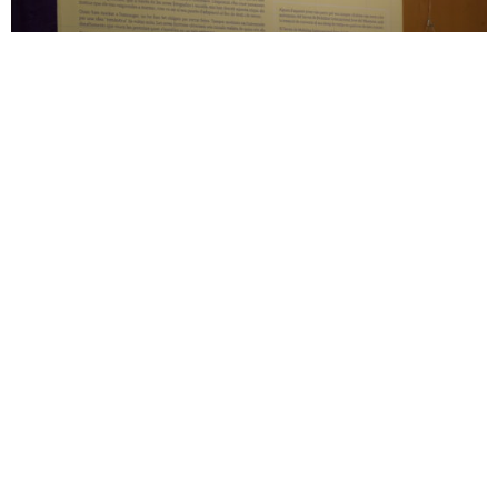
“Reptes”, l’exposició sobre mobilitat
internacional dirigida als joves
5 desembre 2019
JOVENTUT