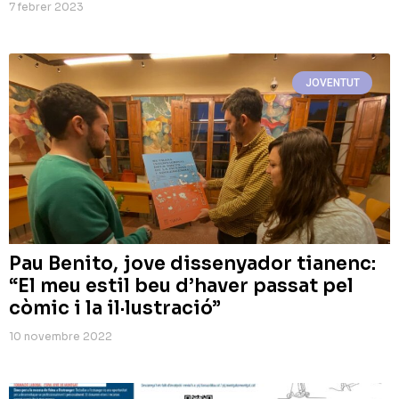
7 febrer 2023
JOVENTUT
Pau Benito, jove dissenyador tianenc:
“El meu estil beu d’haver passat pel
còmic i la il·lustració”
10 novembre 2022