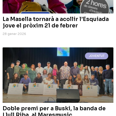
La Masella tornarà a acollir l’Esquiada
jove el pròxim 21 de febrer
28 gener 2026
JOVENTUT
Doble premi per a Buski, la banda de
Llull Riba, al Maresmusic