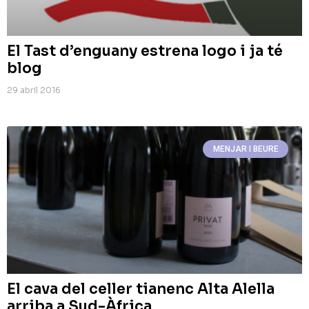
El Tast d’enguany estrena logo i ja té
blog
29 abril 2016
MENJAR I BEURE
El cava del celler tianenc Alta Alella
arriba a Sud-Àfrica