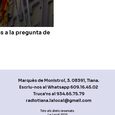
s a la pregunta de
Marquès de Monistrol, 3. 08391, Tiana.
Escriu-nos al Whatsapp
609.16.45.02
Truca’ns al
934.65.75.79
radiotiana.lalocal@gmail.com
Tots els drets reservats.
La Local 2023