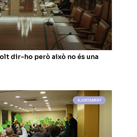
olt dir-ho però això no és una
AJUNTAMENT