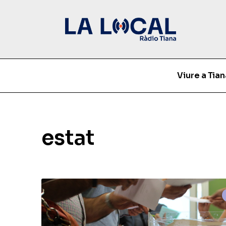
Viure a Tian
estat