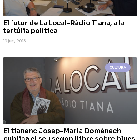
El futur de La Local-Ràdio Tiana, a la
tertúlia política
19 juny 2018
CULTURA
El tianenc Josep-Maria Domènech
publica el seu segon llibre sobre blues