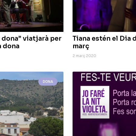
 dona” viatjarà per
Tiana estén el Dia 
a dona
març
2 març 2020
DONA