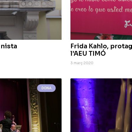
inista
Frida Kahlo, prota
l’AEU TIMÓ
3 març 2020
DONA