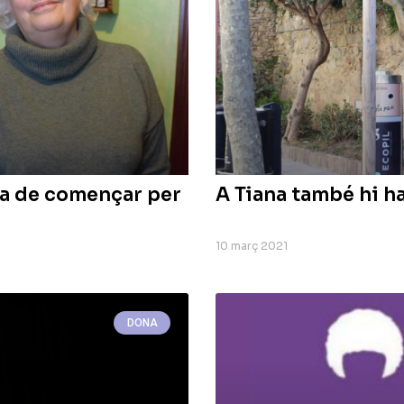
ha de començar per
A Tiana també hi h
10 març 2021
DONA