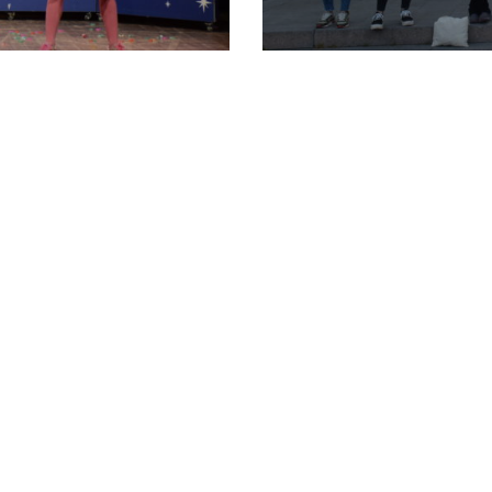
 de gènere
Es funda l’Assembl
29 abril 2018
DONA