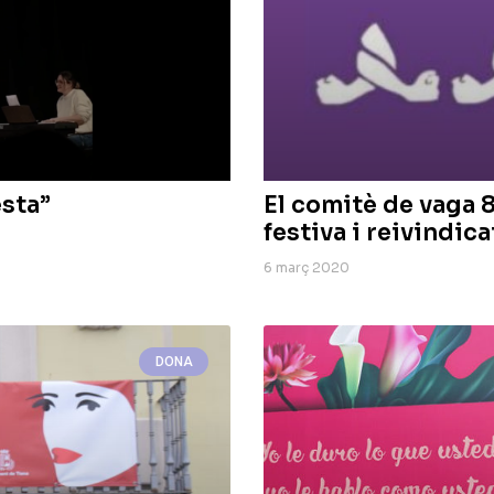
esta”
El comitè de vaga 
festiva i reivindica
6 març 2020
DONA