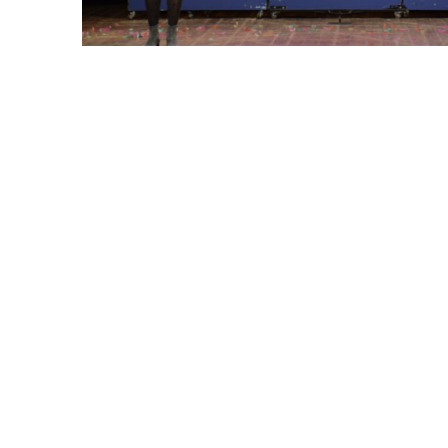
El teatre que trenca estereotips
20 maig 2018