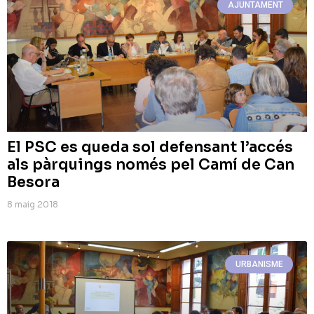
AJUNTAMENT
El PSC es queda sol defensant l’accés
als pàrquings només pel Camí de Can
Besora
8 maig 2018
URBANISME