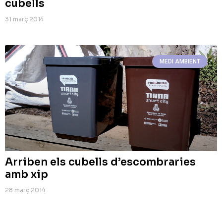
cubells
31 març 2014
MEDI AMBIENT
Arriben els cubells d’escombraries
amb xip
28 març 2014